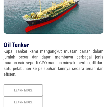
Oil Tanker
Kapal Tanker kami mengangkut muatan cairan dalam
jumlah besar dan dapat membawa berbagai jenis
muatan cair seperti CPO maupun minyak mentah, dll dari
satu pelabuhan ke pelabuhan lainnya secara aman dan
efisien.
LEARN MORE
LEARN MORE